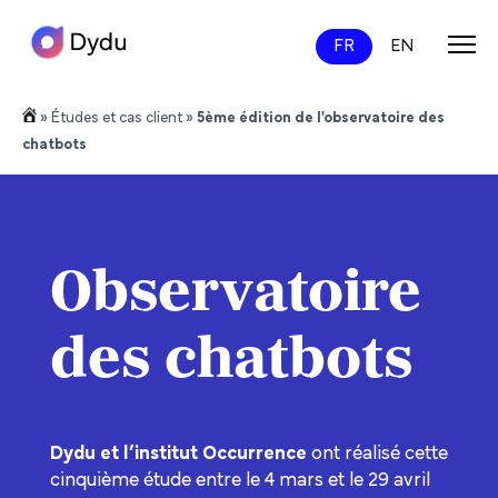
FR
EN
»
Études et cas client
»
5ème édition de l'observatoire des
chatbots
Observatoire
des chatbots
Dydu et l’institut Occurrence
ont réalisé cette
cinquième étude entre le 4 mars et le 29 avril