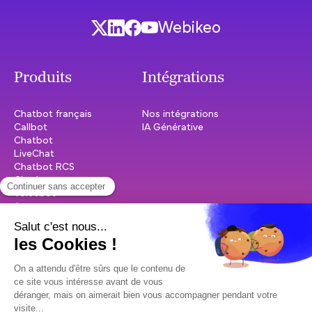
Webikeo
Produits
Intégrations
Chatbot français
Nos intégrations
Callbot
IA Générative
Chatbot
LiveChat
Chatbot RCS
Chatbots experts
Voicebot
Accompagnement
premium
Cas d'usage
Ressources
Relation Clients
Études et cas client
Relation Salariés
Témoignages clients
Chatbot service public
Blog Dydu